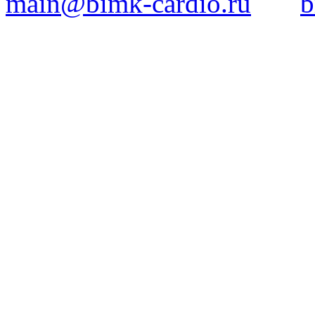
main@bimk-cardio.ru
b