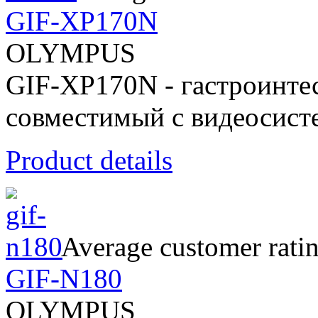
GIF-XP170N
OLYMPUS
GIF-XP170N - гастроинте
совместимый с видеосис
Product details
Average customer rati
GIF-N180
OLYMPUS