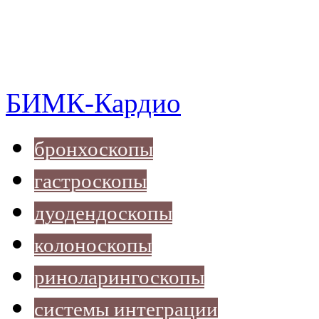
БИМК-Кардио
бронхоскопы
гастроскопы
дуодендоскопы
колоноскопы
риноларингоскопы
системы интеграции