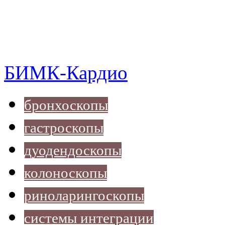
БИМК-Кардио
бронхоскопы
гастроскопы
дуодендоскопы
колоноскопы
риноларингоскопы
системы интеграции