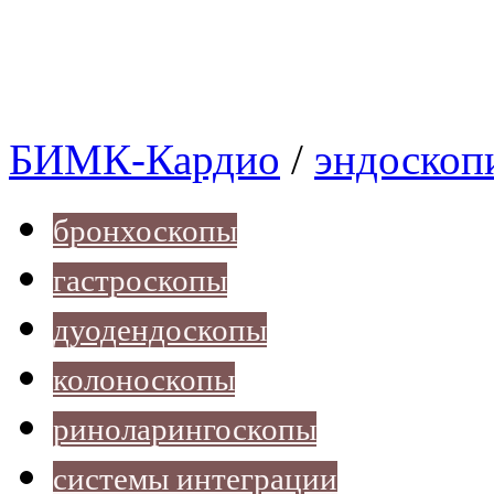
БИМК-Кардио
/
эндоскоп
бронхоскопы
гастроскопы
дуодендоскопы
колоноскопы
риноларингоскопы
системы интеграции