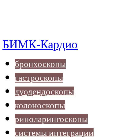
БИМК-Кардио
бронхоскопы
гастроскопы
дуодендоскопы
колоноскопы
риноларингоскопы
системы интеграции