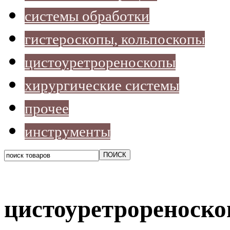
системы обработки
гистероскопы, кольпоскопы
цистоуретрореноскопы
хирургические системы
прочее
инструменты
цистоуретрореноск