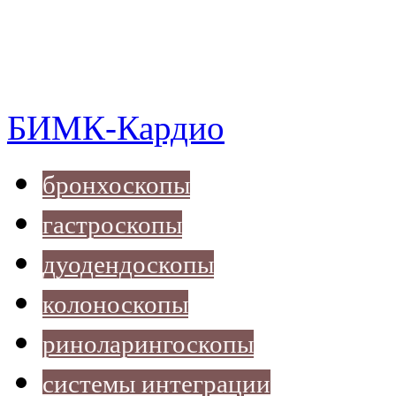
БИМК-Кардио
бронхоскопы
гастроскопы
дуодендоскопы
колоноскопы
риноларингоскопы
системы интеграции