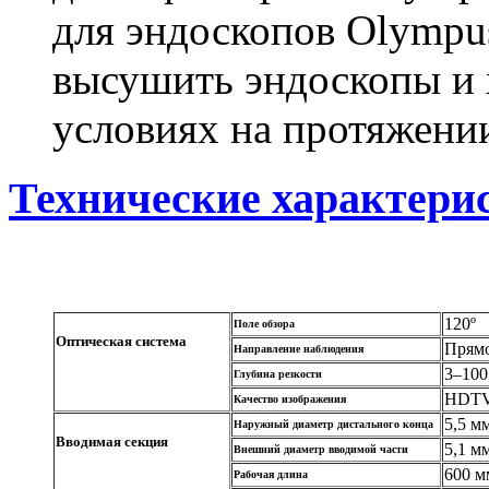
для эндоскопов Olympu
высушить эндоскопы и 
условиях на протяжени
Технические характери
120º
Поле обзора
Оптическая система
Прям
Направление наблюдения
3–100
Глубина резкости
HDT
Качество изображения
5,5 м
Наружный диаметр дистального конца
Вводимая секция
5,1 м
Внешний диаметр вводимой части
600 м
Рабочая длина