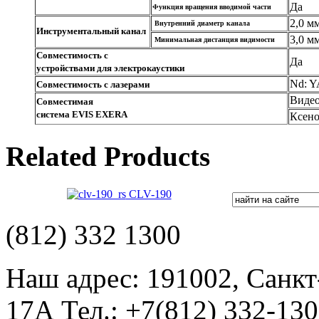
Да
Функция вращения вводимой части
2,0 м
Внутренний диаметр канала
Инструментальный канал
3,0 м
Минимальная дистанция видимости
Совместимость с
Да
устройствами для электрокаустики
Nd: Y
Совместимость с лазерами
Виде
Совместимая
система EVIS EXERA
Ксен
Related Products
CLV-190
(812) 332 1300
Наш адрес: 191002, Санкт
17А Тел.: +7(812) 332-13