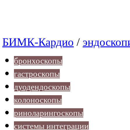
БИМК-Кардио
/
эндоскоп
бронхоскопы
гастроскопы
дуодендоскопы
колоноскопы
риноларингоскопы
системы интеграции