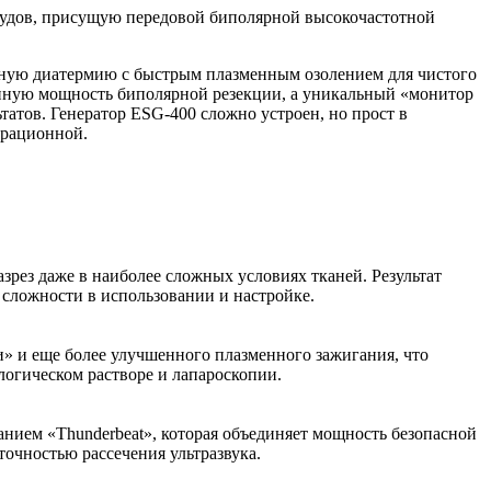
осудов, присущую передовой биполярной высокочастотной
жную диатермию с быстрым плазменным озолением для чистого
денную мощность биполярной резекции, а уникальный «монитор
татов. Генератор ESG-400 сложно устроен, но прост в
ерационной.
рез даже в наиболее сложных условиях тканей. Результат
сложности в использовании и настройке.
и» и еще более улучшенного плазменного зажигания, что
огическом растворе и лапароскопии.
нием «Thunderbeat», которая объединяет мощность безопасной
очностью рассечения ультразвука.