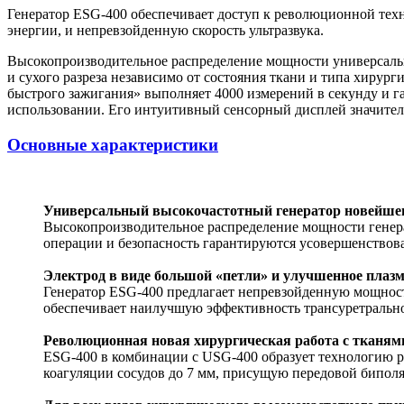
Генератор ESG-400 обеспечивает доступ к революционной тех
энергии, и непревзойденную скорость ультразвука.
Высокопроизводительное распределение мощности универсаль
и сухого разреза независимо от состояния ткани и типа хиру
быстрого зажигания» выполняет 4000 измерений в секунду и га
использовании. Его интуитивный сенсорный дисплей значитель
Основные характеристики
Универсальный высокочастотный генератор новейше
Высокопроизводительное распределение мощности генерат
операции и безопасность гарантируются усовершенствов
Электрод в виде большой «петли» и улучшенное плазм
Генератор ESG-400 предлагает непревзойденную мощность
обеспечивает наилучшую эффективность трансуретрально
Революционная новая хирургическая работа с тканям
ESG-400 в комбинации с USG-400 образует технологию р
коагуляции сосудов до 7 мм, присущую передовой биполя