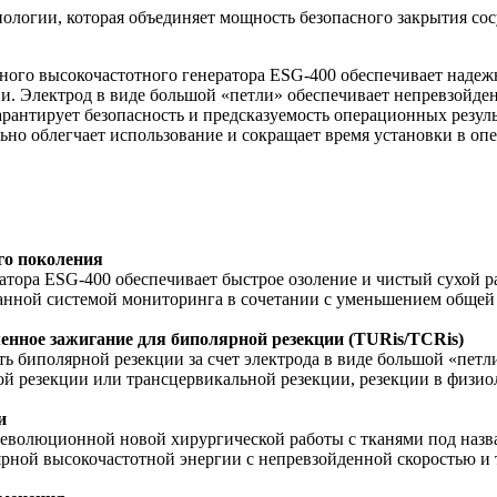
нологии, которая объединяет мощность безопасного закрытия с
ного высокочастотного генератора ESG-400 обеспечивает наде
ргии. Электрод в виде большой «петли» обеспечивает непревзой
рантирует безопасность и предсказуемость операционных резуль
но облегчает использование и сокращает время установки в оп
го поколения
ора ESG-400 обеспечивает быстрое озоление и чистый сухой раз
анной системой мониторинга в сочетании с уменьшением общей 
енное зажигание для биполярной резекции (TURis/TCRis)
 биполярной резекции за счет электрода в виде большой «петл
й резекции или трансцервикальной резекции, резекции в физиол
и
еволюционной новой хирургической работы с тканями под назва
рной высокочастотной энергии с непревзойденной скоростью и т