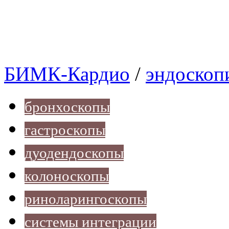
БИМК-Кардио
/
эндоскоп
бронхоскопы
гастроскопы
дуодендоскопы
колоноскопы
риноларингоскопы
системы интеграции