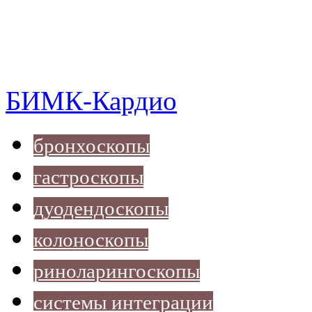
БИМК-Кардио
бронхоскопы
гастроскопы
дуодендоскопы
колоноскопы
риноларингоскопы
системы интеграции