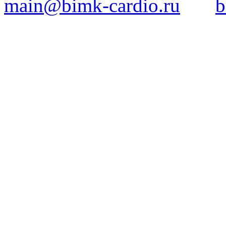
main@bimk-cardio.ru
b