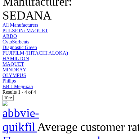
Manufacturer:
SEDANA
All Manufacturers
PULSION/ MAQUET
ARDO
CytoSorbents
Diagnostic Green
FUJIFILM (HITACHI ALOKA)
HAMILTON
MAQUET
MINDRAY
OLYMPUS
Philips
ВИТ Медикал
Results 1 - 4 of 4
Average customer ra