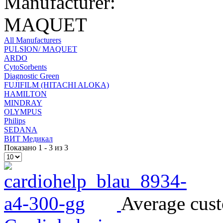
Manufacturer:
MAQUET
All Manufacturers
PULSION/ MAQUET
ARDO
CytoSorbents
Diagnostic Green
FUJIFILM (HITACHI ALOKA)
HAMILTON
MINDRAY
OLYMPUS
Philips
SEDANA
ВИТ Медикал
Показано 1 - 3 из 3
Average cust