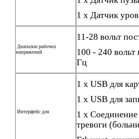
1 х Датчик уро
11-28 вольт пос
Диапазон рабочих
100 - 240 вольт
напряжений
Гц
1 х USB для ка
1 х USB для за
Интерфейс для
1 х Соединение
тревоги (больн