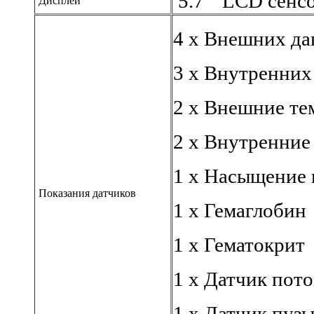
5.7 " LCD сенс
Дисплей
4 х Внешних да
3 х Внутренних
2 х Внешние те
2 х Внутренние
1 х Насыщение 
Показания датчиков
1 х Гемаглобин
1 х Гематокрит
1 х Датчик пот
1 х Датчик пуз