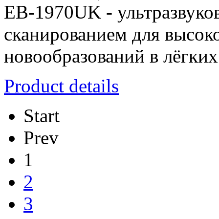
EB-1970UK - ультразвуко
сканированием для высок
новообразований в лёгких
Product details
Start
Prev
1
2
3