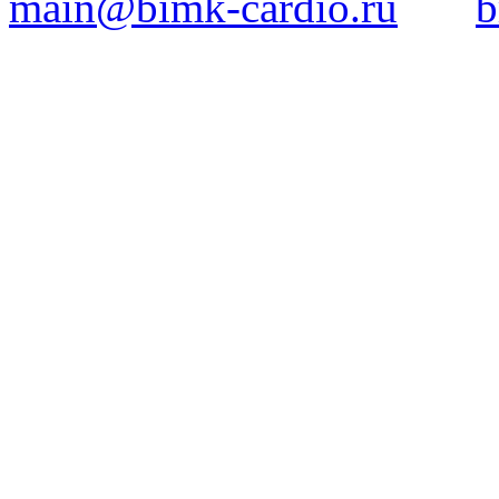
main@bimk-cardio.ru
b