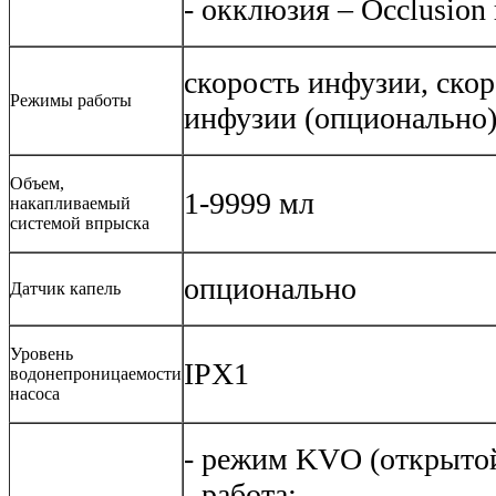
- окклюзия – Occlusion 
скорость инфузии, ско
Режимы работы
инфузии (опционально
Объем,
1-9999 мл
накапливаемый
системой впрыска
опционально
Датчик капель
Уровень
IPX1
водонепроницаемости
насоса
- режим KVO (открытой
- работа;