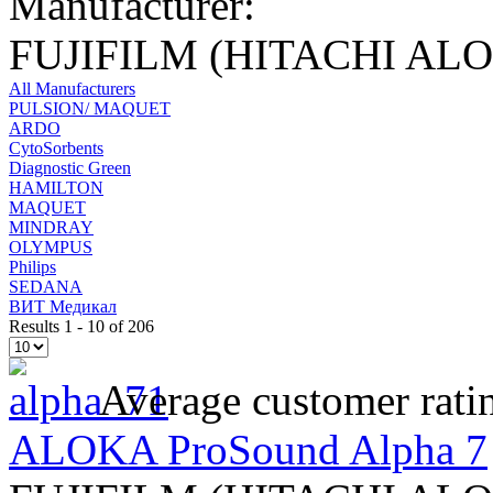
Manufacturer:
FUJIFILM (HITACHI AL
All Manufacturers
PULSION/ MAQUET
ARDO
CytoSorbents
Diagnostic Green
HAMILTON
MAQUET
MINDRAY
OLYMPUS
Philips
SEDANA
ВИТ Медикал
Results 1 - 10 of 206
Average customer rati
ALOKA ProSound Alpha 7