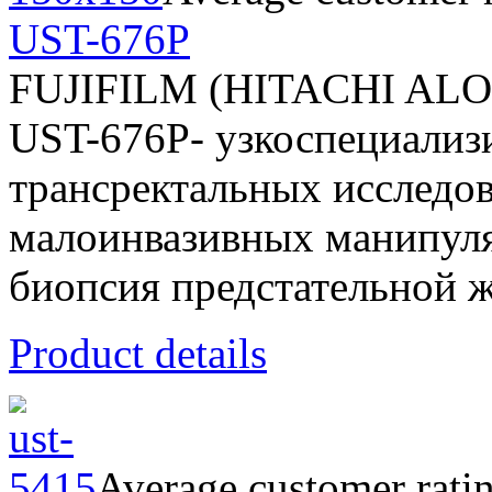
UST-676P
FUJIFILM (HITACHI AL
UST-676P- узкоспециализ
трансректальных исследов
малоинвазивных манипуля
биопсия предстательной же
Product details
Average customer rati